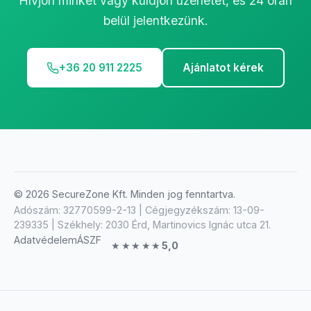
Hívjon minket vagy küldjön üzenetet, és 24 órán
belül jelentkezünk.
+36 20 911 2225
Ajánlatot kérek
WhatsApp
Üzenjen WhatsApp-on
© 2026 SecureZone Kft. Minden jog fenntartva.
Adószám: 32770599-2-13 | Cégjegyzékszám: 13-09-
Viber
239335 | Székhely: 2030 Érd, Martinovics Ignác utca 21.
Üzenjen Viberen
Adatvédelem
ÁSZF
★★★★★
5,0
Telefonhívás
+36209112225
E-mail
info@securezone.hu