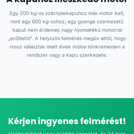
Egy 200 kg-os szárnyaskapuhoz más motor kell,
mint egy 600 kg-oshoz; egy gyenge szerkezetű
kaput nem érdemes nagy nyomatékú motorral
„erőltetni". A helyszíni felmérés megóv attól, hogy
rossz választás miatt évek múlva tönkremenjen a
rendszer vagy a kapu szerkezete.
Kérjen ingyenes felmérést!