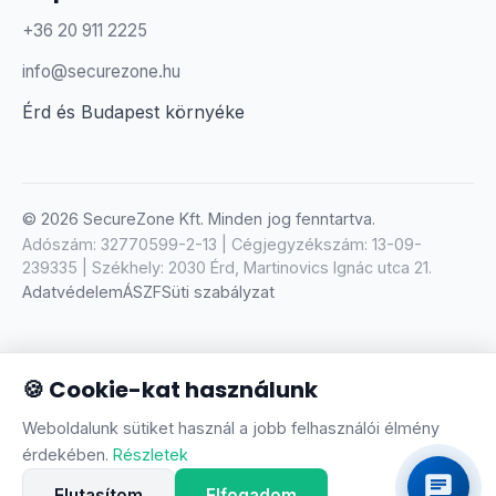
+36 20 911 2225
info@securezone.hu
Érd és Budapest környéke
WhatsApp
Üzenjen WhatsApp-on
© 2026 SecureZone Kft. Minden jog fenntartva.
Viber
Adószám: 32770599-2-13 | Cégjegyzékszám: 13-09-
Üzenjen Viberen
239335 | Székhely: 2030 Érd, Martinovics Ignác utca 21.
Adatvédelem
ÁSZF
Süti szabályzat
Telefonhívás
+36209112225
E-mail
🍪 Cookie-kat használunk
info@securezone.hu
SecureZone család — egyéb szolgáltatásaink
Weboldalunk sütiket használ a jobb felhasználói élmény
securezone.hu
·
erd-
érdekében.
Részletek
riaszto.hu
·
riasztoakku.hu
·
hikaxpro.hu
·
paradox-dsc-
Elutasítom
Elfogadom