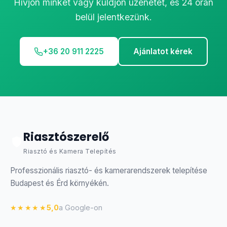
Hívjon minket vagy küldjön üzenetet, és 24 órán
belül jelentkezünk.
+36 20 911 2225
Ajánlatot kérek
Riasztószerelő
Riasztó és Kamera Telepítés
Professzionális riasztó- és kamerarendszerek telepítése
Budapest és Érd környékén.
★★★★★
5,0
a Google-on