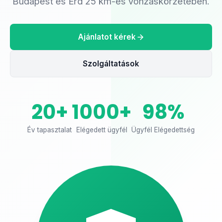
Budapest és Érd 25 km-es vonzáskörzetében.
Ajánlatot kérek
Szolgáltatások
20+
1000+
98%
Év tapasztalat
Elégedett ügyfél
Ügyfél Elégedettség